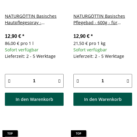
NATURGÖTTIN Basisches
NATURGÖTTIN Basisches
Hautpflegespray -
Pflegebad - 600g - für
Natürliche Pflege für
natürliche Hautregeneration
sensible Haut
12,90 €
*
12,90 €
*
86,00 € pro 1 l
21,50 € pro 1 kg
Sofort verfügbar
Sofort verfügbar
Lieferzeit: 2 - 5 Werktage
Lieferzeit: 2 - 5 Werktage
In den Warenkorb
In den Warenkorb
TOP
TOP